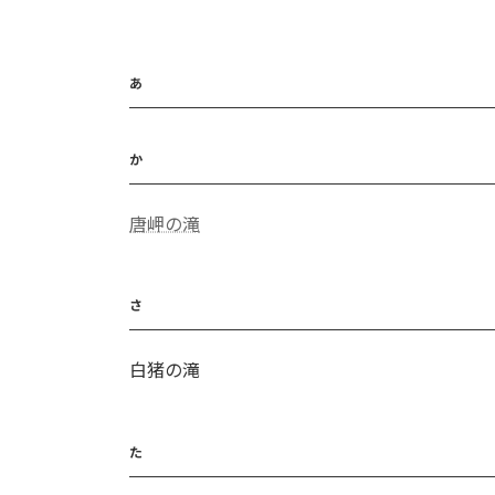
あ
か
唐岬の滝
さ
白猪の滝
た