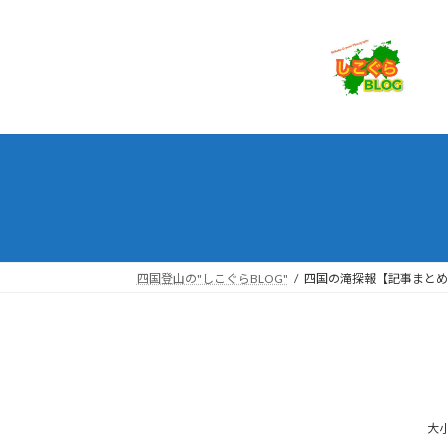
コ
ナ
ン
ビ
テ
ゲ
ン
ー
ツ
シ
へ
ョ
ス
ン
キ
に
ッ
移
プ
動
四国登山の"しこぐらBLOG"
四国の滝探報【記事まとめ
大