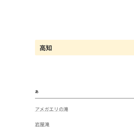
高知
あ
アメガエリの滝
岩屋滝