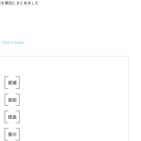
事を県別にまとめました
Click to jump
愛媛
高知
徳島
香川