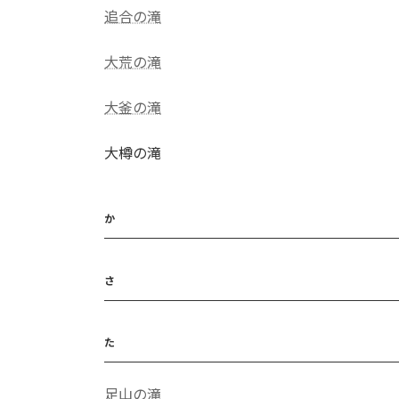
追合の滝
大荒の滝
大釜の滝
大樽の滝
か
さ
た
足山の滝