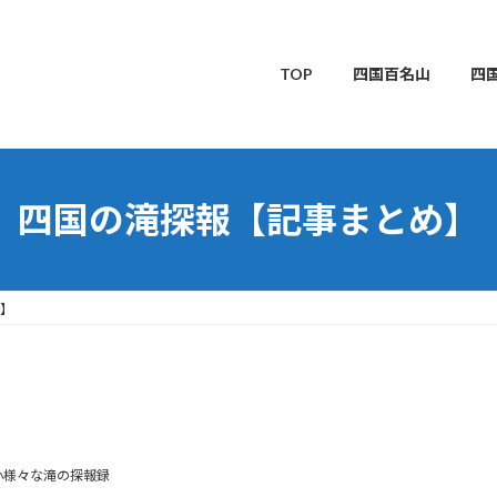
TOP
四国百名山
四
四国の滝探報【記事まとめ】
】
小様々な滝の探報録