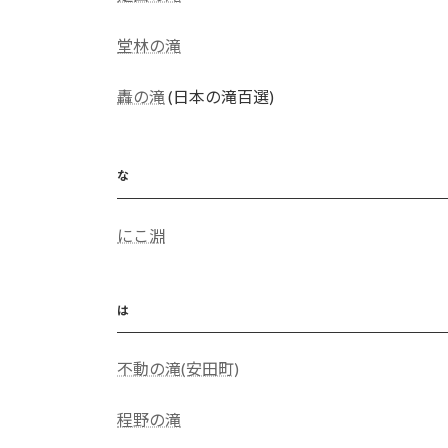
堂林の滝
轟の滝
(日本の滝百選)
な
にこ淵
は
不動の滝(安田町)
程野の滝