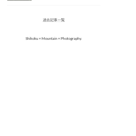
過去記事一覧
Shikoku × Mountain × Photography.