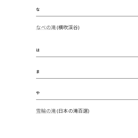
な
なべの滝
(横吹渓谷)
は
ま
や
雪輪の滝
(日本の滝百選)