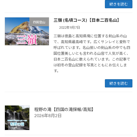
続きを読む
三嶺 (名頃コース)【日本二百名山】
四国登山
2022年9月7日
三嶺は徳島と高知県境に位置する剣山系の山
で、高知県最高峰です。広くサンレイと愛称で
呼ばれています。名山揃いの剣山系の中でも四
国位置美しいとも言われる山容で人気が高く、
日本二百名山に数えられています。この記事で
は初冬の登山記録を写真とともにお伝えしま
す。
続きを読む
程野の滝【四国の滝探報/高知】
2026年8月2日