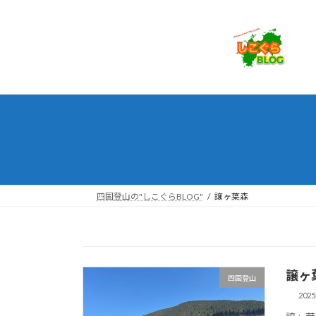
コ
ナ
ン
ビ
テ
ゲ
ン
ー
ツ
シ
へ
ョ
ス
ン
キ
に
ッ
移
プ
動
四国登山の"しこぐらBLOG"
譲ヶ葉森
譲ヶ
四国登山
202