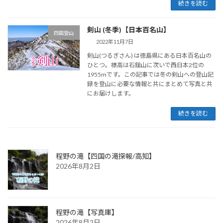
続きを読む
剣山 (冬季)【日本百名山】
四国登山
2022年11月7日
剣山(つるぎさん) は徳島県にある日本百名山の
ひとつ。標高は石鎚山に次いで西日本2位の
1955mです。この記事では冬の剣山への登山記
録を登山に必要な情報と共にまとめて写真と共
にお届けします。
続きを読む
程野の滝【四国の滝探報/高知】
2026年8月2日
程野の滝【写真庫】
2026年8月2日