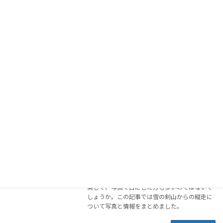
剣山 【徳島/日本百名山】
四国登山
2024年6月15日
剣山は徳島県最高峰、日本百名山に数えられる
人気の山です。1年を通じ多くの人が登られて
おり、特に紅葉のシーズンは200台規模の駐車
場が満杯になるほど。この記事では紅葉最盛期
の剣山登山について登山に必要な情報を写真と
共にまとめています。
続きを読む
次郎笈【四国百名山】
四国登山
2022年11月8日
次郎笈は剣山の西隣に位置し、四国第3位の標
高を誇る山です。剣山〜次郎笈の稜線は非常に
美しく、写真で目にした方も多いのではないで
しょうか。この記事では雪の剣山からの縦走に
ついて写真と情報をまとめました。