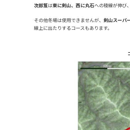
次郎笈
は
東に剣山、西に丸石
への稜線が伸び
その他冬場は使用できませんが、
剣山スーパ
線上に出たりするコースもあります。