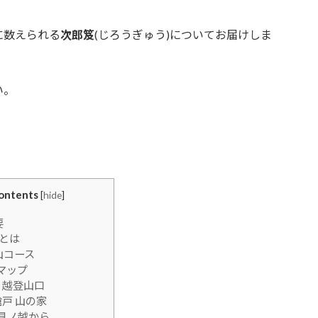
に数えられる
次郎笈
(じろうぎゅう)についてお届けしま
い。
ontents
[
hide
]
要
 とは
山コース
マップ
ノ越登山口
戸 山の家
見ノ越から