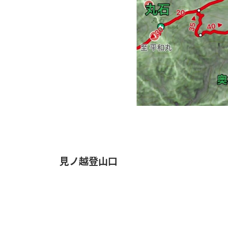
見ノ越登山口