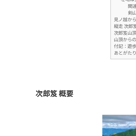
関
剣山
見ノ越か
縦走 次郎
次郎笈山
山頂から
付記：遊
あとがた
次郎笈 概要