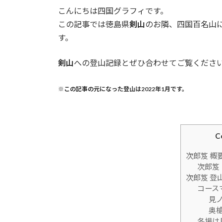
更
こんにちは四国グラフィです。
新
日
この記事では徳島県
剣山
のお隣、四国百名山
時
す。
:
剣山
への登山記録とぜひ合わせてご覧くださ
※この記事の元になった登山は2022年1月です。
C
次郎笈 概
次郎笈
次郎笈 登
コース
見
奥槍
冬場は