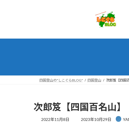
コ
ナ
ン
ビ
テ
ゲ
ン
ー
ツ
シ
へ
ョ
ス
ン
キ
に
ッ
移
プ
動
四国登山の"しこぐらBLOG"
四国登山
次郎笈【四国
次郎笈【四国百名山】
最
2022年11月8日
2023年10月29日
YA
終