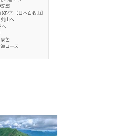
連記事
 (冬季)【日本百名山】
ら剣山へ
笈へ
頂
の景色
歩道コース
り