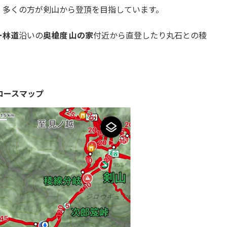
、多くの方が剣山から登頂を目指しています。
ー林道
沿いの
奥槍度 山の家
付近から直登したり丸石との稜
コースマップ