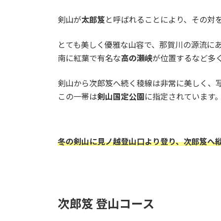
剣山が
太郎笈
と呼ばれることにより、その対
とても美しく優雅な山容で、那賀川の源流に
南に紅葉で有名な
高の瀬峡
が位置するなど多
剣山から次郎笈へ続く稜線は非常に美しく、
この一帯は
剣山国定公園
に指定されています
冬の剣山に見ノ越登山口より登り、次郎笈へ
次郎笈 登山コース