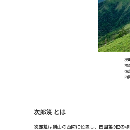
次
標高
徳
四
次郎笈 とは
次郎笈
は
剣山
の西隣に位置し、
四国第3位の標