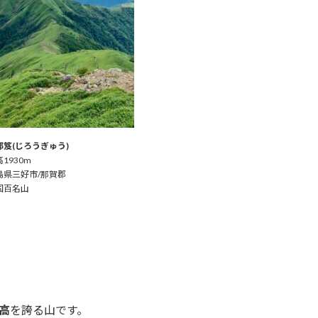
郎笈(じろうぎゅう)
1930m
島県三好市/那賀郡
国百名山
高
を誇る山です。