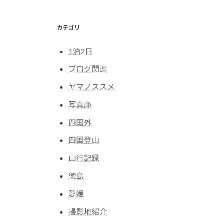
ジ
送
カテゴリ
り
1泊2日
ブログ関連
ヤマノススメ
写真庫
四国外
四国登山
山行記録
徳島
愛媛
撮影地紹介