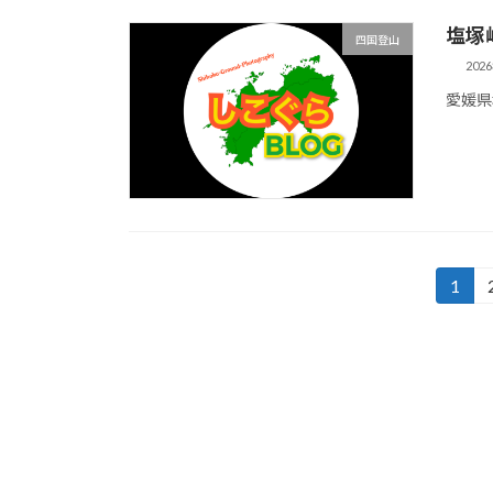
塩塚
四国登山
202
愛媛県
投
1
固
定
稿
ペ
の
ー
ジ
ペ
ー