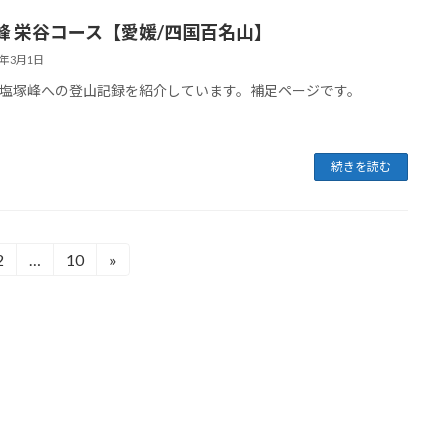
峰 栄谷コース【愛媛/四国百名山】
6年3月1日
塩塚峰への登山記録を紹介しています。補足ページです。
続きを読む
2
…
10
»
固
固
定
定
ペ
ペ
ー
ー
ジ
ジ