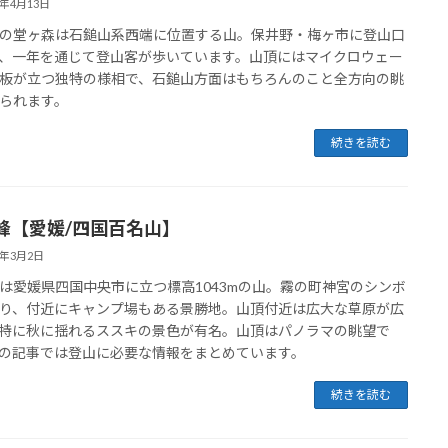
6年4月13日
の堂ヶ森は石鎚山系西端に位置する山。保井野・梅ヶ市に登山口
、一年を通じて登山客が歩いています。山頂にはマイクロウェー
板が立つ独特の様相で、石鎚山方面はもちろんのこと全方向の眺
られます。
続きを読む
峰【愛媛/四国百名山】
6年3月2日
は愛媛県四国中央市に立つ標高1043mの山。霧の町神宮のシンボ
り、付近にキャンプ場もある景勝地。山頂付近は広大な草原が広
特に秋に揺れるススキの景色が有名。山頂はパノラマの眺望で
の記事では登山に必要な情報をまとめています。
続きを読む