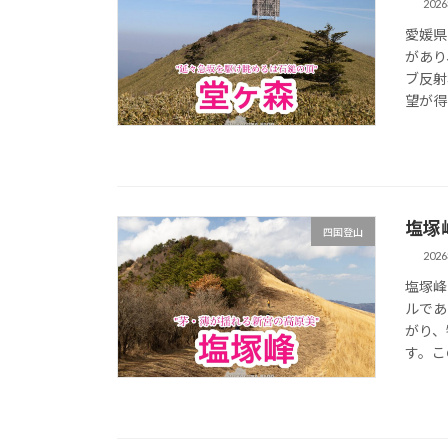
202
愛媛県
があり
ブ反射
望が得
塩塚
四国登山
202
塩塚峰
ルであ
がり、
す。こ