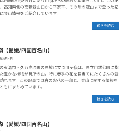
は四国の中央付近にあり山頂からの眺めが素晴らしい山。この記
、高知県側の高藪登山口から平家平、その隣の冠山まで登った記
に登山情報をご紹介しています。
続きを読む
嶺【愛媛/四国百名山】
6年5月4日
の東温市・久万高原町の県境に立つ皿ヶ嶺は、県立自然公園に指
た豊かな植物が見所の山。特に春季の花を目当てにたくさんの登
訪れます。この記事では春のお花の一部と、登山に関する情報を
ともにまとめています。
続きを読む
森【愛媛/四国百名山】