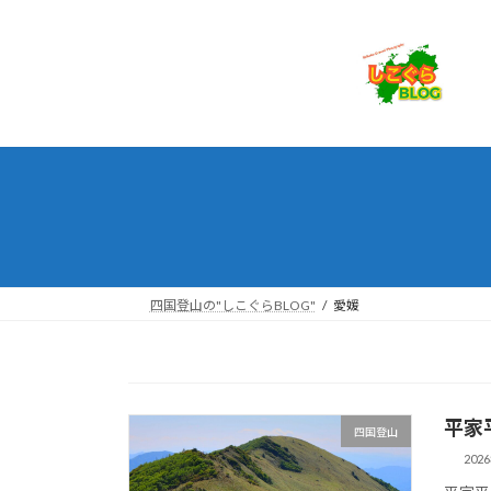
コ
ナ
ン
ビ
テ
ゲ
ン
ー
ツ
シ
へ
ョ
ス
ン
キ
に
ッ
移
プ
動
四国登山の"しこぐらBLOG"
愛媛
平家
四国登山
202