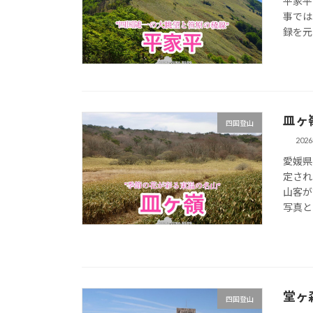
平家平
事では
録を元
皿ヶ
四国登山
202
愛媛県
定され
山客が
写真と
堂ヶ
四国登山