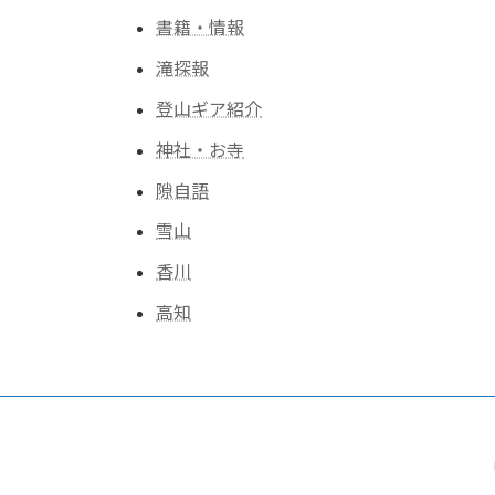
書籍・情報
滝探報
登山ギア紹介
神社・お寺
隙自語
雪山
香川
高知