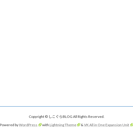
Copyright © しこぐらBLOG All Rights Reserved.
Powered by
WordPress
with
Lightning Theme
&
VK All in One Expansion Unit