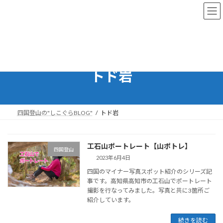
コ
ナ
ン
ビ
テ
ゲ
ン
ー
ツ
シ
へ
ョ
ス
ン
トド岩
キ
に
ッ
移
プ
動
四国登山の"しこぐらBLOG"
トド岩
工石山ポートレート【山ポトレ】
四国登山
2023年6月4日
四国のマイナー写真スポット紹介のシリーズ記
事です。高知県高知市の工石山でポートレート
撮影を行なってみました。写真と共に3箇所ご
紹介しています。
続きを読む