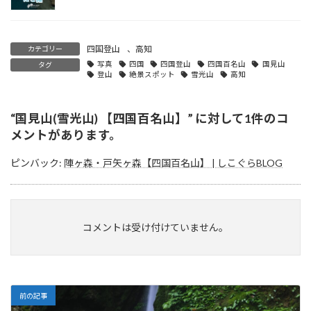
四国登山
、
高知
カテゴリー
写真
四国
四国登山
四国百名山
国見山
タグ
登山
絶景スポット
雪光山
高知
“
国見山(雪光山) 【四国百名山】
” に対して1件のコ
メントがあります。
ピンバック:
陣ヶ森・戸矢ヶ森【四国百名山】 | しこぐらBLOG
コメントは受け付けていません。
前の記事