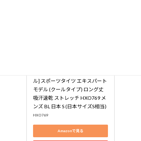
CW-X(シーダブリューエックス/ワコール)
[シーダブリューエックス/ワコー
ル] スポーツタイツ エキスパート
モデル (クールタイプ) ロング丈 
吸汗速乾 ストレッチ HXO769 メ
ンズ BL 日本 S (日本サイズS相当)
HXO769
Amazonで見る