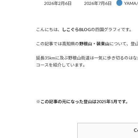
最
2026年2月6日
2026年7月6日
YAMA
終
更
新
日
こんにちは、
しこぐらBLOG
の四国グラフィです。
時
:
この記事では高知県の
野根山・装束山
について、登
延長35kmに及ぶ野根山街道は一気に歩き切るのは
コースを紹介しています。
※この記事の元になった登山は2025年1月です。
C