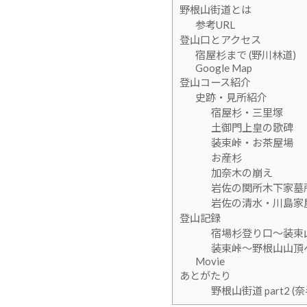
野根山街道とは
参考URL
登山口とアクセス
宿屋杉まで (野川林道)
Google Map
登山コース紹介
史跡・見所紹介
宿屋杉・三里塚
土御門上皇の歌碑
装束峠・お茶屋場
お産杉
加奈木の崩え
岩佐の関所木下家墓
岩佐の清水・川島家
登山記録
宿場杉登り口〜装束
装束峠〜野根山山頂
Movie
あとがたり
野根山街道 part2