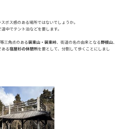
ラスボス感のある場所ではないでしょうか。
で道中でテント泊などを要します。
一等三角点のある
装束山・装束峠
、街道の名の由来となる
野根山
、
である
宿屋杉の休憩所
を要として、分割して歩くことにしまし