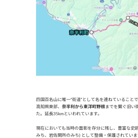
四国百名山に唯一"街道"として名を連ねていることで
高知県東部、
奈半利から東洋町野根
までを繋ぐ旧い
た。延長35kmといわれています。
現在においても当時の面影を存分に残し、豊富な史
みち、岩佐関所のみち) として整備・保護されていま