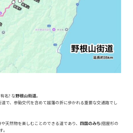
有名? な
野根山街道
。
街道で、参勤交代を含めて越藩の折に歩かれる重要な交通路でし
跡や天然物を楽しむことのできる道であり、
四国のみち
(宿屋杉の
す。