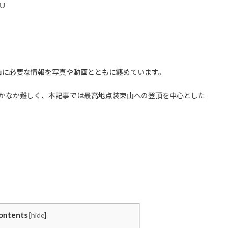
/U
山に必要な情報を写真や動画とともに纏めています。
なかなか難しく、本記事では最高地点装束山への登頂を中心とした
ontents
[
hide
]