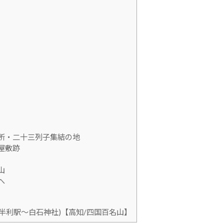
所・二十三列子集結の地
屋敷跡
山
へ
 (奈半利駅〜白石神社)【高知/四国百名山】