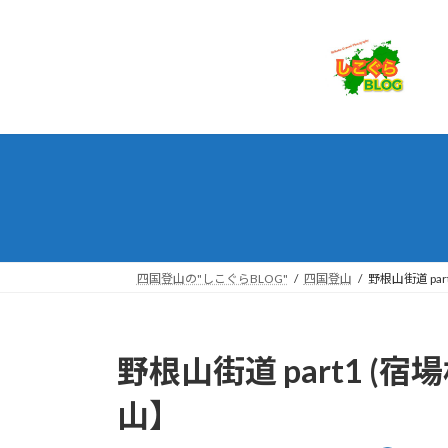
コ
ナ
ン
ビ
テ
ゲ
ン
ー
ツ
シ
へ
ョ
ス
ン
キ
に
ッ
移
プ
動
四国登山の"しこぐらBLOG"
四国登山
野根山街道 pa
野根山街道 part1 (
山】