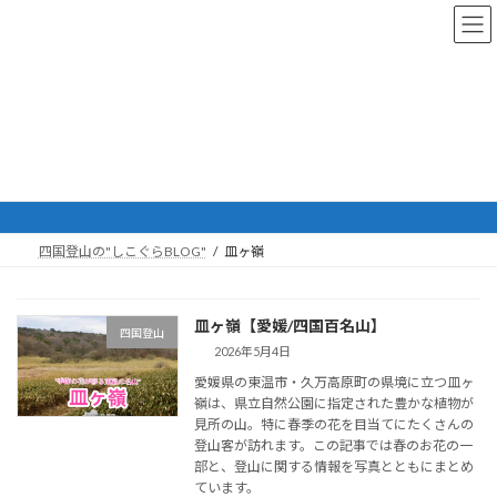
コ
ナ
ン
ビ
テ
ゲ
ン
ー
ツ
シ
へ
ョ
ス
ン
皿ヶ嶺
キ
に
ッ
移
プ
動
四国登山の"しこぐらBLOG"
皿ヶ嶺
皿ヶ嶺【愛媛/四国百名山】
四国登山
2026年5月4日
愛媛県の東温市・久万高原町の県境に立つ皿ヶ
嶺は、県立自然公園に指定された豊かな植物が
見所の山。特に春季の花を目当てにたくさんの
登山客が訪れます。この記事では春のお花の一
部と、登山に関する情報を写真とともにまとめ
ています。