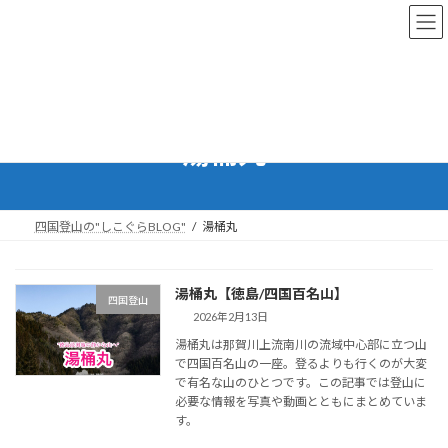
コ
ナ
ン
ビ
テ
ゲ
ン
ー
ツ
シ
へ
ョ
ス
ン
湯桶丸
キ
に
ッ
移
プ
動
四国登山の"しこぐらBLOG"
湯桶丸
湯桶丸【徳島/四国百名山】
四国登山
2026年2月13日
湯桶丸は那賀川上流南川の流域中心部に立つ山
で四国百名山の一座。登るよりも行くのが大変
で有名な山のひとつです。この記事では登山に
必要な情報を写真や動画とともにまとめていま
す。