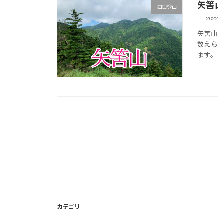
矢筈
四国登山
202
矢筈山
数えら
ます。
カテゴリ