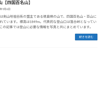
山【四国百名山】
2年9月6日
は剣山地祖谷系の盟主である徳島県の山で、四国百名山・百山に
れています。標高は1849m。代表的な登山口は落合峠となってい
この記事では登山に必要な情報を写真と共にまとめています。
続きを読む