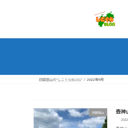
コ
ナ
ン
ビ
テ
ゲ
ン
ー
ツ
シ
へ
ョ
ス
ン
キ
に
ッ
移
プ
動
四国登山の"しこぐらBLOG"
2022年9月
壺神
四国登山
202