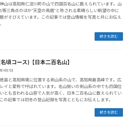
神山は高知県仁淀川町の山で四国百名山に数えられています。山
1等三角点のほか"天空の鳥居"と称される素晴らしい眺望の中に
居がそびえています。この記事では登山情報を写真と共にお伝え
。
続きを読む
 (名頃コース)【日本二百名山】
2年9月7日
徳島と高知県境に位置する剣山系の山で、高知県最高峰です。広
レイと愛称で呼ばれています。名山揃いの剣山系の中でも四国位
いとも言われる山容で人気が高く、日本二百名山に数えられてい
この記事では初冬の登山記録を写真とともにお伝えします。
続きを読む