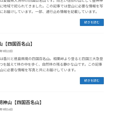
は愛媛県大洲市の四国百名山です。雨乞い信仰の山として壺神神
に地域で祀られてきました。この記事では登山に必要な情報を写
にお届けしています。一部、通行止め情報を記載しています。
続きを読む
山【四国百名山】
2年9月22日
は香川と徳島県境の四国百名山。相栗峠より登ると四国三大急登
つを越えて林の中を歩く、自然林の残る静かな山です。この記事
山に必要な情報を写真と共にお届けしています。
続きを読む
明神山【四国百名山】
2年9月16日