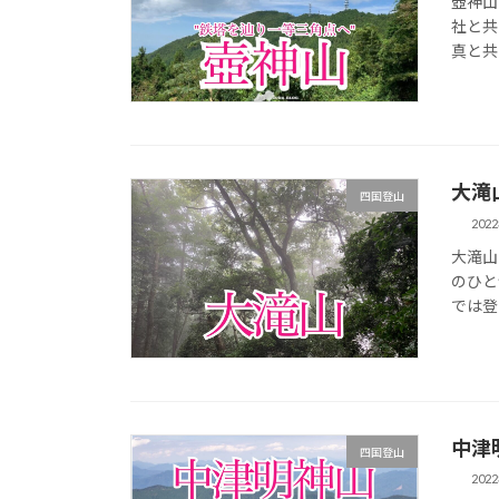
壺神山
社と共
真と共
大滝
四国登山
202
大滝山
のひと
では登
中津
四国登山
202