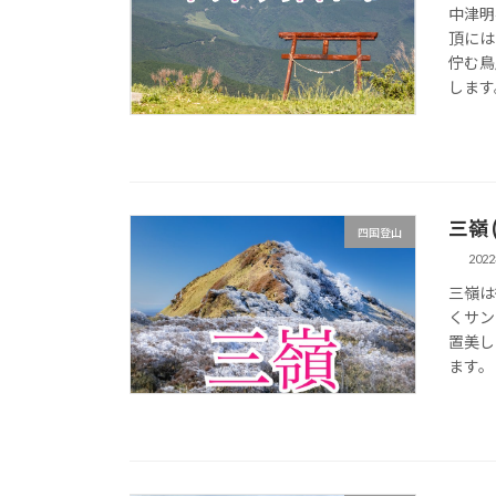
中津明
頂には
佇む鳥
します
三嶺
四国登山
202
三嶺は
くサン
置美し
ます。