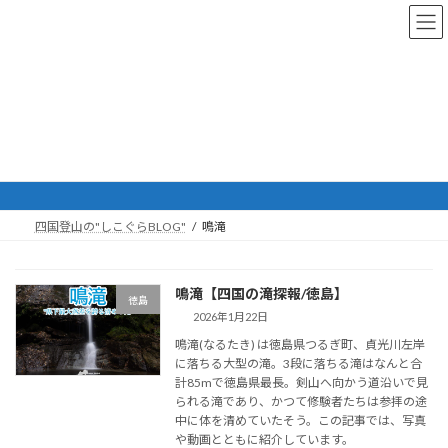
コ
ナ
ン
ビ
テ
ゲ
ン
ー
ツ
シ
へ
ョ
ス
ン
鳴滝
キ
に
ッ
移
プ
動
四国登山の"しこぐらBLOG"
鳴滝
鳴滝【四国の滝探報/徳島】
徳島
2026年1月22日
鳴滝(なるたき) は徳島県つるぎ町、貞光川左岸
に落ちる大型の滝。3段に落ちる滝はなんと合
計85mで徳島県最長。剣山へ向かう道沿いで見
られる滝であり、かつて修験者たちは参拝の途
中に体を清めていたそう。この記事では、写真
や動画とともに紹介しています。