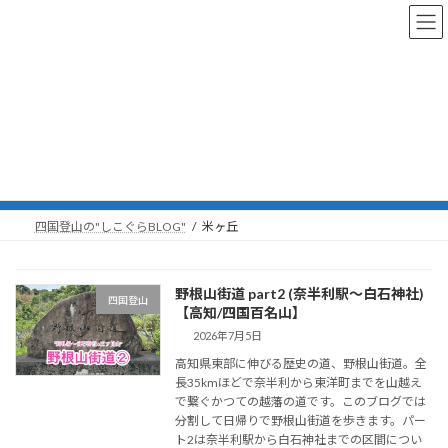
コ
ナ
ン
ビ
テ
ゲ
ン
ー
ツ
シ
へ
ョ
ス
ン
米ヶ丘
キ
に
ッ
移
プ
動
四国登山の"しこぐらBLOG"
米ヶ丘
野根山街道 part2 (奈半利駅〜白石神社)
四国登山
【高知/四国百名山】
2026年7月5日
高知県東部に伸びる歴史の道、野根山街道。全
長35kmほどで奈半利から東洋町までを山越え
で繋ぐかつての越藩の道です。このブログでは
分割して日帰りで野根山街道を歩きます。パー
ト2は奈半利駅から白石神社までの区間につい