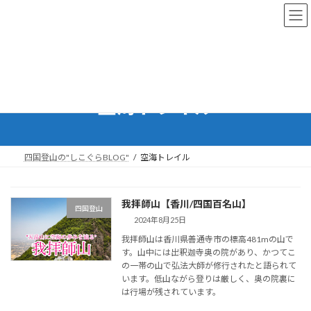
コ
ナ
ン
ビ
テ
ゲ
ン
ー
ツ
シ
へ
ョ
ス
ン
空海トレイル
キ
に
ッ
移
プ
動
四国登山の"しこぐらBLOG"
空海トレイル
我拝師山【香川/四国百名山】
四国登山
2024年8月25日
我拝師山は香川県善通寺市の標高481mの山で
す。山中には出釈迦寺奥の院があり、かつてこ
の一帯の山で弘法大師が修行されたと語られて
います。低山ながら登りは厳しく、奥の院裏に
は行場が残されています。