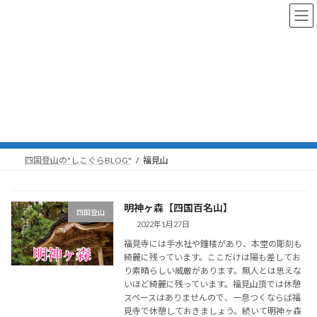
コ
ナ
ン
ビ
テ
ゲ
ン
ー
ツ
シ
へ
ョ
ス
ン
福見山
キ
に
ッ
移
プ
動
四国登山の"しこぐらBLOG"
福見山
明神ヶ森【四国百名山】
四国登山
2022年1月27日
福見寺には手水社や鐘楼があり、本堂の彫刻も
綺麗に残っています。ここだけは陽も差してお
り素晴らしい威厳があります。無人とは思えな
いほど綺麗に残っています。福見山頂では休憩
スペースはありませんので、一息つくならば福
見寺で休憩しておきましょう。続いて明神ヶ森