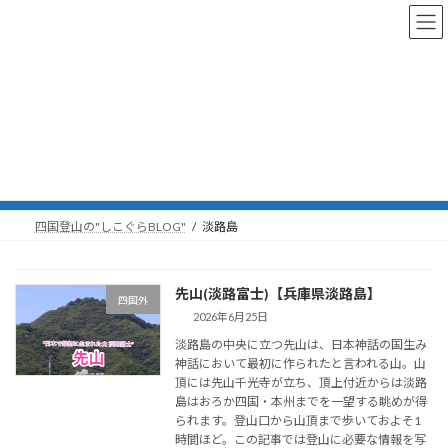
コ
ナ
ン
ビ
テ
ゲ
ン
ー
ツ
シ
へ
ョ
ス
ン
淡路島
キ
に
ッ
移
プ
動
四国登山の"しこぐらBLOG"
淡路島
先山(淡路富士)【兵庫県淡路島】
四国外
2026年6月25日
淡路島の中央に立つ先山は、日本神話の国生み
神話において最初に作られたと言われる山。山
頂には先山千光寺が立ち、頂上付近からは淡路
島はおろか四国・本州までを一望する眺めが得
られます。登山口から山頂まで歩いておよそ1
時間ほど。この記事では登山に必要な情報を写