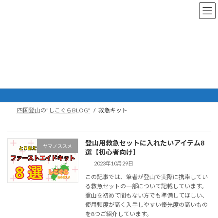
コ
ナ
ン
ビ
テ
ゲ
ン
ー
ツ
シ
へ
ョ
ス
ン
救急キット
キ
に
ッ
移
プ
動
四国登山の"しこぐらBLOG"
救急キット
登山用救急セットに入れたいアイテム8
ヤマノススメ
選【初心者向け】
2023年10月29日
この記事では、筆者が登山で実際に携帯してい
る救急セットの一部について記載しています。
登山を初めて間もない方でも準備してほしい、
使用頻度が高く入手しやすい優先度の高いもの
を8つご紹介しています。