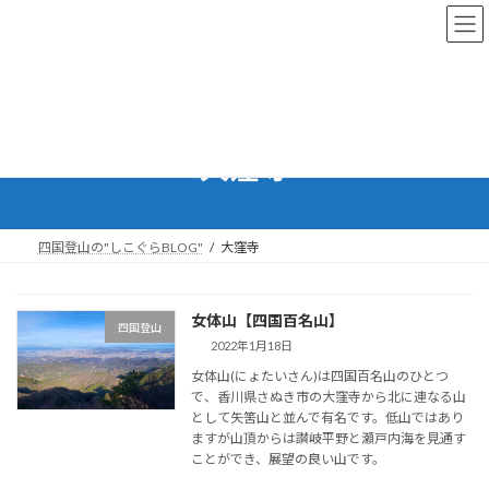
コ
ナ
ン
ビ
テ
ゲ
ン
ー
ツ
シ
へ
ョ
ス
ン
大窪寺
キ
に
ッ
移
プ
動
四国登山の"しこぐらBLOG"
大窪寺
女体山【四国百名山】
四国登山
2022年1月18日
女体山(にょたいさん)は四国百名山のひとつ
で、香川県さぬき市の大窪寺から北に連なる山
として矢筈山と並んで有名です。低山ではあり
ますが山頂からは讃岐平野と瀬戸内海を見通す
ことができ、展望の良い山です。