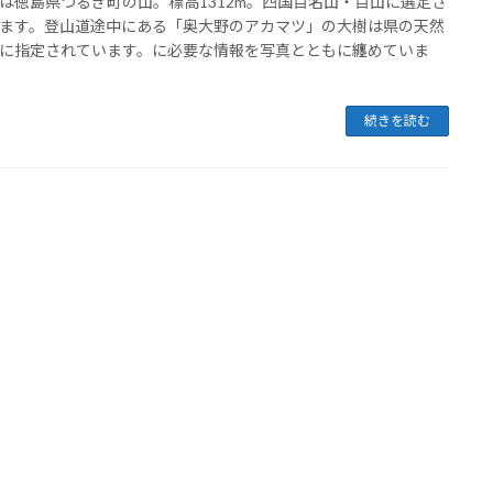
は徳島県つるぎ町の山。標高1312m。四国百名山・百山に選定さ
ます。登山道途中にある「奥大野のアカマツ」の大樹は県の天然
に指定されています。に必要な情報を写真とともに纏めていま
続きを読む