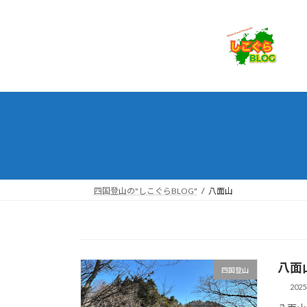
コ
ナ
ン
ビ
テ
ゲ
ン
ー
ツ
シ
へ
ョ
ス
ン
キ
に
ッ
移
プ
動
四国登山の"しこぐらBLOG"
八面山
八面
四国登山
202