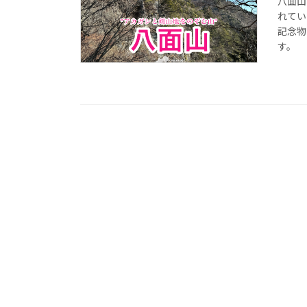
八面山
れてい
記念物
す。