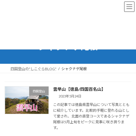
コ
ナ
ン
ビ
テ
ゲ
ン
ー
ツ
シ
へ
ョ
ス
ン
シャクナゲ尾根
キ
に
ッ
移
プ
動
四国登山の"しこぐらBLOG"
シャクナゲ尾根
雲早山【徳島/四国百名山】
四国登山
2023年5月24日
この記事では徳島県雲早山について写真ととも
に紹介しています。比較的手軽に登れる山とし
て愛され、北面の直登コースであるシャクナゲ
尾根は5月上旬をピークに見事に咲き誇りま
す。