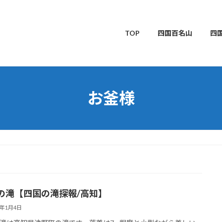
TOP
四国百名山
四
お釜様
の滝【四国の滝探報/高知】
4年1月4日