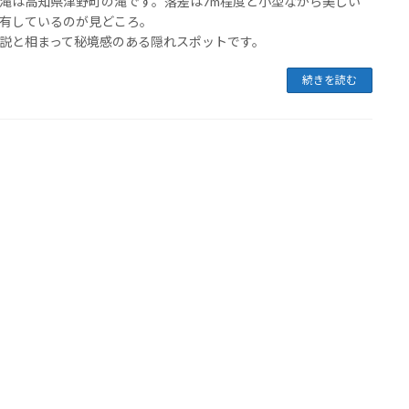
滝は高知県津野町の滝です。落差は7m程度と小型ながら美しい
有しているのが見どころ。
説と相まって秘境感のある隠れスポットです。
続きを読む