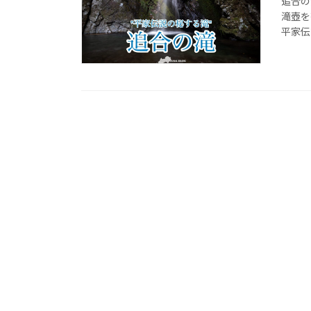
追合の
滝壺を
平家伝