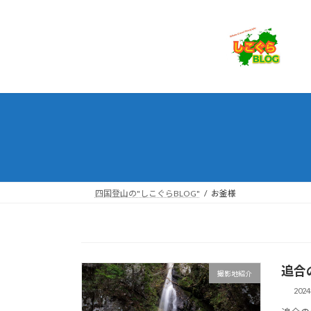
コ
ナ
ン
ビ
テ
ゲ
ン
ー
ツ
シ
へ
ョ
ス
ン
キ
に
ッ
移
プ
動
四国登山の"しこぐらBLOG"
お釜様
追合
撮影地紹介
202