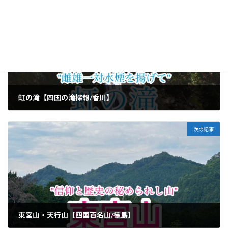
前の記事
虹の滝【四国の滝探報/香川】
2025年5月29日
次の記事
東宮山・天行山【四国百名山/徳島】