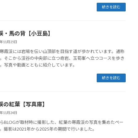
続きを読む
渓・馬の背【小豆島】
5年11月25日
寒霞渓には岩場を伝い山頂部を目指す道が歩かれています。通称
。そこから渓谷の中央部に立つ奇岩、玉筍峯へ立つコースを歩き
。写真や動画とともに紹介しています。
続きを読む
渓の紅葉【写真庫】
5年11月24日
らBLOGが取材時に撮影した、紅葉の寒霞渓の写真を集めたペー
。撮影は2021年から2025年の期間で行いました。