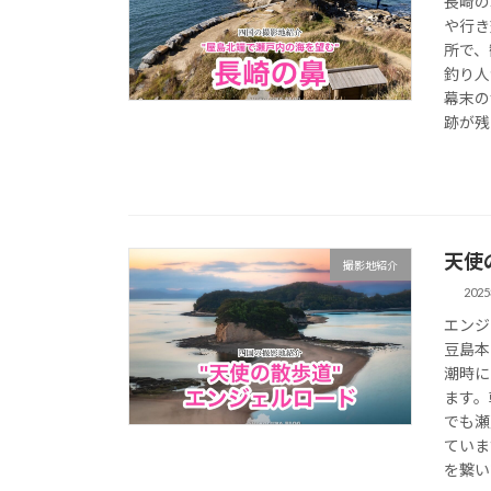
長崎の
や行き
所で、
釣り人
幕末の
跡が残
天使
撮影地紹介
202
エンジ
豆島本
潮時に
ます。
でも瀬
ていま
を繋い