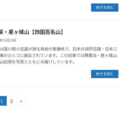
続きを読む
渓・星ヶ城山【四国百名山】
5年11月23日
は香川県小豆島が誇る奇岩の景勝地で、日本の自然百選・日本三
美のひとつに選出されています。この記事では寒霞渓・星ヶ城山
山記録を写真とともにお届けしています。
続きを読む
1
2
»
固
固
定
定
ペ
ペ
ー
ー
ジ
ジ