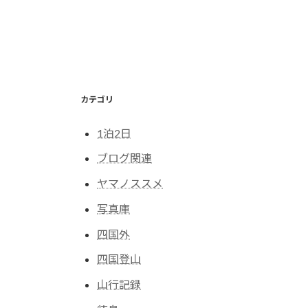
ペ
ー
ジ
送
カテゴリ
り
1泊2日
ブログ関連
ヤマノススメ
写真庫
四国外
四国登山
山行記録