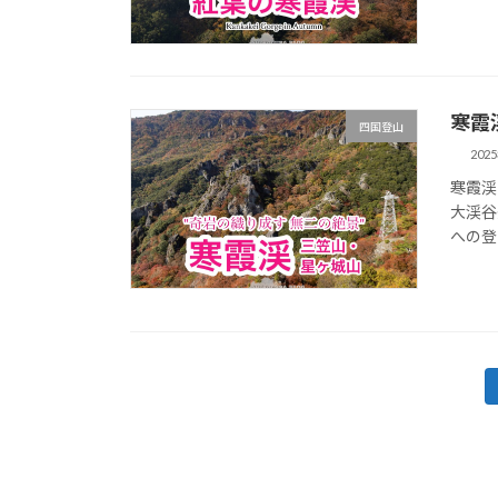
寒霞
四国登山
202
寒霞渓
大渓谷
への登
投
稿
の