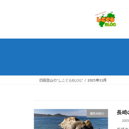
コ
ナ
ン
ビ
テ
ゲ
ン
ー
ツ
シ
へ
ョ
ス
ン
キ
に
ッ
移
プ
動
四国登山の"しこぐらBLOG"
2025年11月
長崎
撮影地紹介
202