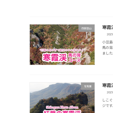
寒霞
四国登山
202
小豆島
馬の背
ました
寒霞
写真庫
202
しこぐ
ジです