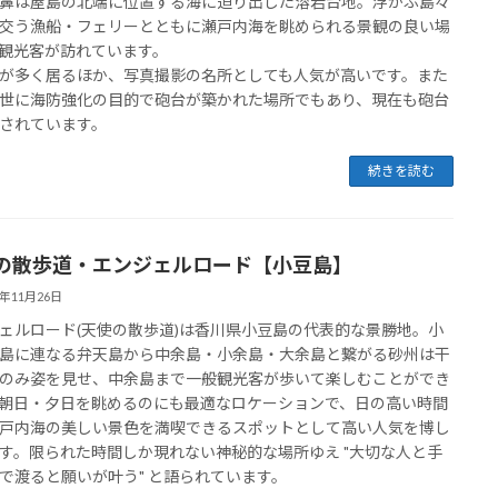
鼻は屋島の北端に位置する海に迫り出した溶岩台地。浮かぶ島々
交う漁船・フェリーとともに瀬戸内海を眺められる景観の良い場
観光客が訪れています。
が多く居るほか、写真撮影の名所としても人気が高いです。また
世に海防強化の目的で砲台が築かれた場所でもあり、現在も砲台
されています。
続きを読む
の散歩道・エンジェルロード【小豆島】
5年11月26日
ェルロード(天使の散歩道)は香川県小豆島の代表的な景勝地。小
島に連なる弁天島から中余島・小余島・大余島と繋がる砂州は干
のみ姿を見せ、中余島まで一般観光客が歩いて楽しむことができ
朝日・夕日を眺めるのにも最適なロケーションで、日の高い時間
戸内海の美しい景色を満喫できるスポットとして高い人気を博し
す。限られた時間しか現れない神秘的な場所ゆえ "大切な人と手
で渡ると願いが叶う" と語られています。